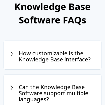
Knowledge Base
Software FAQs
How customizable is the
Knowledge Base interface?
Our Knowledge Base Software offers
extensive customization options to
ensure the platform reflects your brand's
Can the Knowledge Base
identity and meets your specific needs.
Software support multiple
languages?