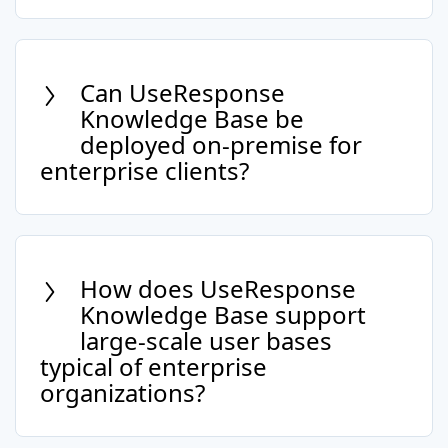
Yes, it's designed to cater to a global
audience with multi-language support,
enabling you to serve customers in their
Can UseResponse
preferred language.
Knowledge Base be
deployed on-premise for
enterprise clients?
Yes, our Knowledge Base Software offers
both cloud and on-premise deployment
options to meet the specific
How does UseResponse
infrastructure requirements of enterprise
Knowledge Base support
clients.
large-scale user bases
typical of enterprise
organizations?
Our platform is designed to scale